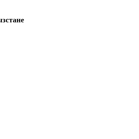
зстане