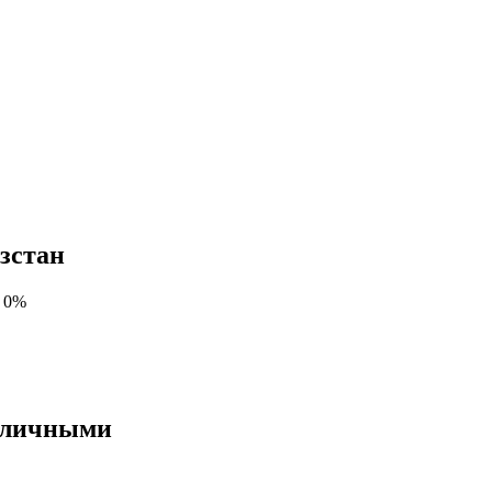
зстан
т 0%
аличными